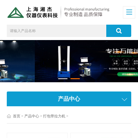
产品中心
首页
>
产品中心
>
打包带拉力机
>