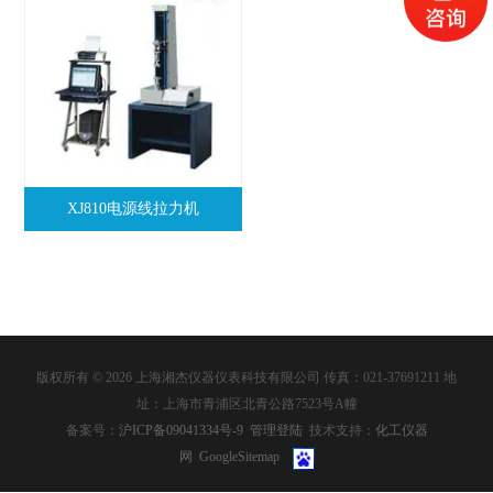
XJ810电源线拉力机
版权所有 © 2026 上海湘杰仪器仪表科技有限公司 传真：021-37691211 地
址：上海市青浦区北青公路7523号A幢
备案号：
沪ICP备09041334号-9
管理登陆
技术支持：
化工仪器
网
GoogleSitemap