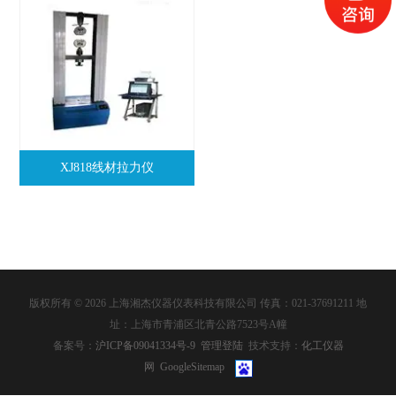
XJ818线材拉力仪
版权所有 © 2026 上海湘杰仪器仪表科技有限公司 传真：021-37691211 地
址：上海市青浦区北青公路7523号A幢
备案号：
沪ICP备09041334号-9
管理登陆
技术支持：
化工仪器
网
GoogleSitemap