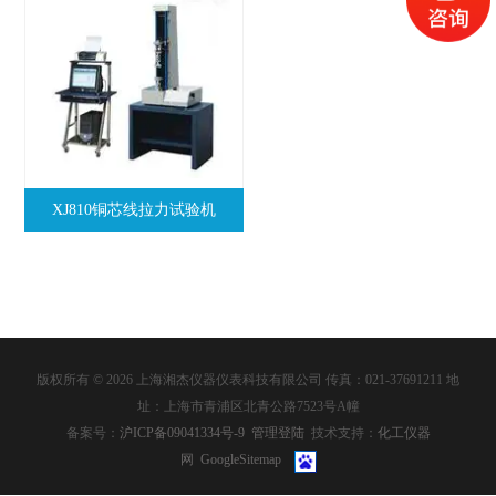
XJ810铜芯线拉力试验机
版权所有 © 2026 上海湘杰仪器仪表科技有限公司 传真：021-37691211 地
址：上海市青浦区北青公路7523号A幢
备案号：
沪ICP备09041334号-9
管理登陆
技术支持：
化工仪器
网
GoogleSitemap