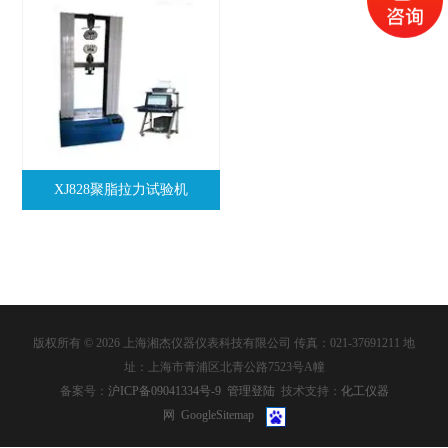
XJ828聚脂拉力试验机
版权所有 © 2026 上海湘杰仪器仪表科技有限公司 传真：021-37691211 地
址：上海市青浦区北青公路7523号A幢
备案号：
沪ICP备09041334号-9
管理登陆
技术支持：
化工仪器
网
GoogleSitemap