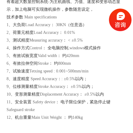
有着超大数显控制系统
-
为主机曲线、力值、速度和变形动态显
示，加上电脑可实现微机操作，参数随意设定，
技术参数
Main specifications
1
、大负荷
Load Accuracy
：
30KN
（任意选）
2
、荷重元精度
Load Accuracy
：
0.01%
3
、测试精度
Measuring accuracy
：
< ±0.5%
4
、操作方式
Control
： 全电脑控制
,windows
模式操作
5
、有效试验宽度
Valid width
： 约
420mm
6
、有效拉伸空间
Stroke
： 约
800mm
7
、试验速度
Tetxing speed : 0.001~500mm/min
8
、速度精度
Speed Accuracy
：
: ±0.5%
以内；
9
、位移测量精度
Stroke Accuracy
：
±0.5%
以内；
10
、变形测量精度
Displacement Accuracy
：
±0.5%
以内
11
、安全装置
Safety device
： 电子限位保护，紧急停止键
Safeguard stroke
12
、机台重量
Main Unit Weight
： 约
140kg