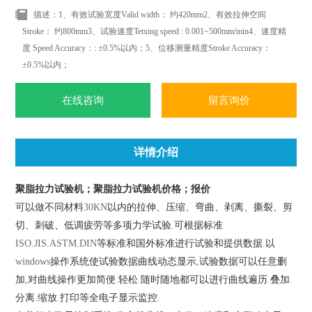
描述：1、有效试验宽度Valid width： 约420mm2、有效拉伸空间
Stroke： 约800mm3、试验速度Tetxing speed : 0.001~500mm/min4、速度精
度 Speed Accuracy：: ±0.5%以内；5、位移测量精度Stroke Accuracy：
±0.5%以内；
在线咨询
留言询价
详情介绍
聚脂拉力试验机；聚脂拉力试验机价格；报价
可以做不同材料
30KN
以内的拉伸、压缩、弯曲、剥离、撕裂、剪
切、刺破、低调疲劳等多项力学试验
.
可根据标准
ISO.JIS.ASTM.DIN
等标准和国外标准进行试验和提供数据
.
以
windows
操作系统使试验数据曲线动态显示
,
试验数据可以任意删
加
,
对曲线操作更加简便
.
轻松
.
随时随地都可以进行曲线遍历
.
叠加
.
分离
.
缩放
.
打印等全电子显示监控
.