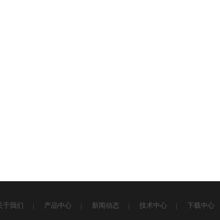
关于我们
产品中心
新闻动态
技术中心
下载中心
|
|
|
|