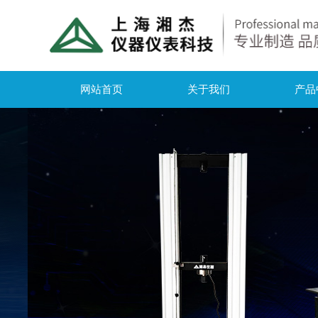
网站首页
关于我们
产品