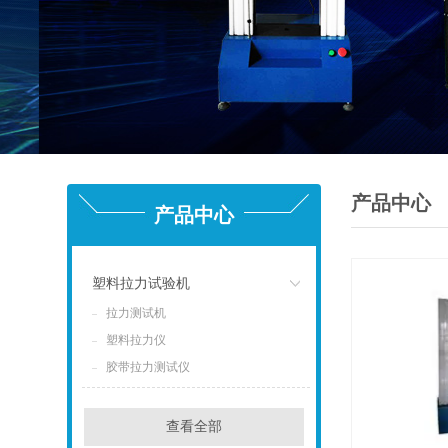
产品中心
产品中心
塑料拉力试验机
拉力测试机
点击
塑料拉力仪
胶带拉力测试仪
查看全部