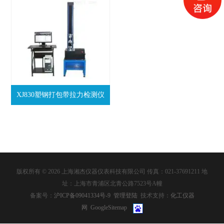
XJ830塑钢打包带拉力检测仪
版权所有 © 2026 上海湘杰仪器仪表科技有限公司 传真：021-37691211 地
址：上海市青浦区北青公路7523号A幢
备案号：
沪ICP备09041334号-9
管理登陆
技术支持：
化工仪器
网
GoogleSitemap