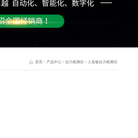
首页
>
产品中心
>
拉力检测仪
>
人造板拉力检测仪