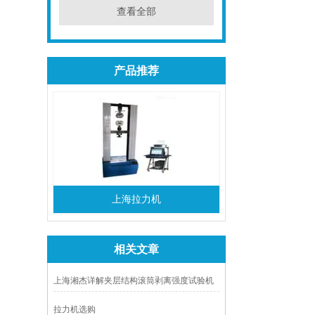
查看全部
产品推荐
上海拉力机
相关文章
上海湘杰详解夹层结构滚筒剥离强度试验机
拉力机选购