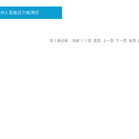
J838人造板拉力检测仪
共 1 条记录，当前 1 / 1 页 首页 上一页 下一页 末