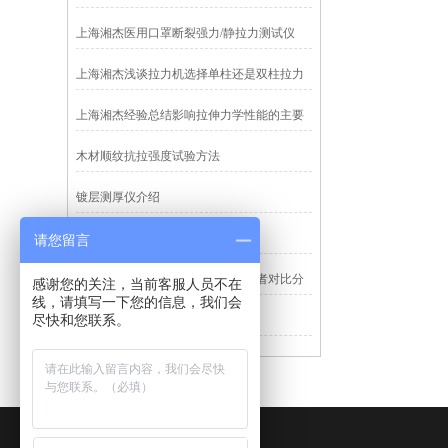
上海湘杰医用口罩断裂强力/静拉力测试仪
上海湘杰浅谈拉力机选择单柱还是双柱拉力
机技巧
上海湘杰经验总结影响拉伸力学性能的主要
因素
木材顺纹抗拉强度试验方法
镀层测厚仪介绍
电子式拉力试验机日常检查必要点
请您留言
塑料薄膜电子拉力机高配与普配两者对比分
感谢您的关注，当前客服人员不在
线，请填写一下您的信息，我们会
析
尽快和您联系。
湘杰仪器提供橡胶拉力试验机