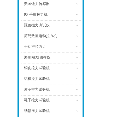
点击
美国铨力传感器
点击
90°手推拉力机
点击
瓶盖扭力测试仪
点击
简易数显电动拉力机
点击
手动推拉力计
点击
海绵|橡胶回弹仪
点击
铜皮拉力试验机
点击
铝棒拉力试验机
点击
皮革拉力试验机
点击
鞋子拉力试验机
点击
纸箱压力试验机