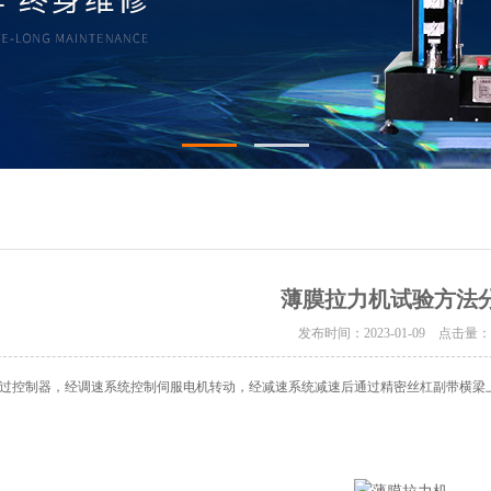
薄膜拉力机试验方法
发布时间：2023-01-09 点击量
过控制器，经调速系统控制伺服电机转动，经减速系统减速后通过精密丝杠副带横梁