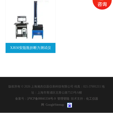
XJ830安瓿瓶折断力测试仪
版权所有 © 2026 上海湘杰仪器仪表科技有限公司 传真：021-37691211 地
址：上海市青浦区北青公路7523号A幢
备案号：
沪ICP备09041334号-9
管理登陆
技术支持：
化工仪器
网
GoogleSitemap