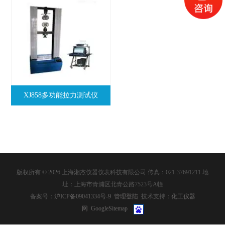
XJ858多功能拉力测试仪
版权所有 © 2026 上海湘杰仪器仪表科技有限公司 传真：021-37691211 地
址：上海市青浦区北青公路7523号A幢
备案号：
沪ICP备09041334号-9
管理登陆
技术支持：
化工仪器
网
GoogleSitemap