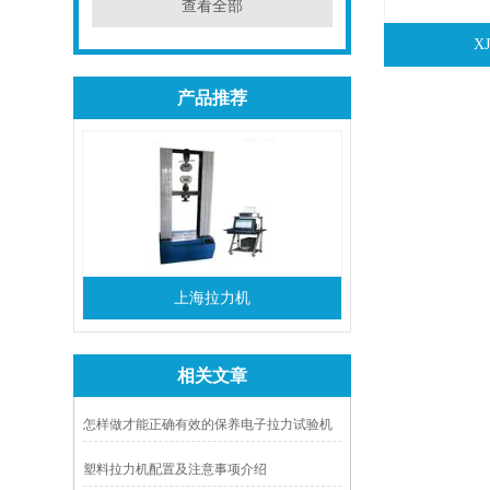
查看全部
X
产品推荐
上海拉力机
相关文章
怎样做才能正确有效的保养电子拉力试验机
塑料拉力机配置及注意事项介绍