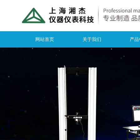
网站首页
关于我们
产品