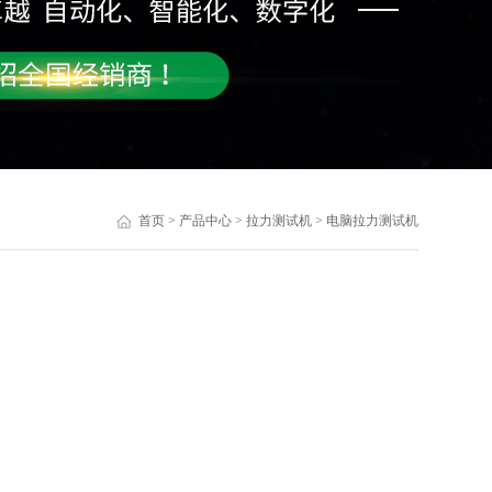
首页
>
产品中心
>
拉力测试机
>
电脑拉力测试机