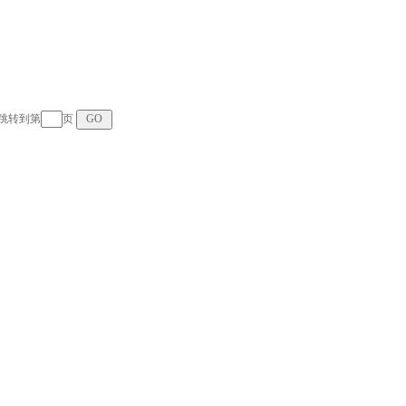
页 跳转到第
页