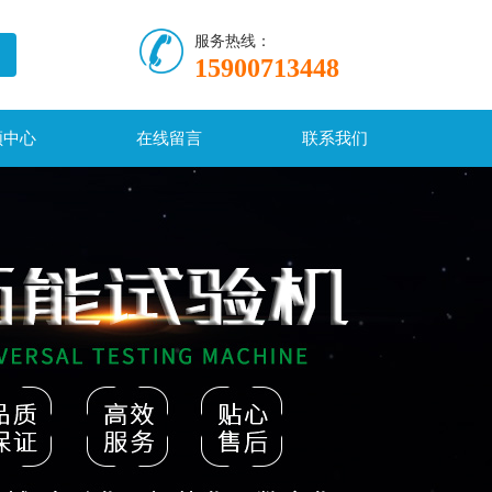
服务热线：
15900713448
频中心
在线留言
联系我们