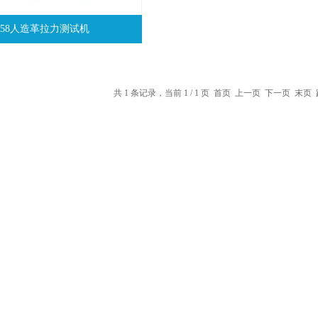
J858人造革拉力测试机
共 1 条记录，当前 1 / 1 页 首页 上一页 下一页 末