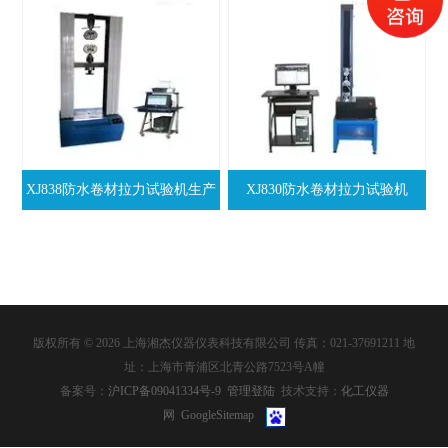
XJ838防水卷材拉力试验机生产
XJ830防水卷材拉力试验机
供应商
版权所有 © 2026 上海湘杰仪器仪表科技有限公司 传真：021-37691211 地
址：上海市青浦区北青公路7523号A幢
备案号：
沪ICP备09041334号-9
管理登陆
技术支持：
化工仪器
网
GoogleSitemap