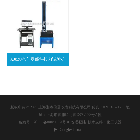
XJ830汽车零部件拉力试验机
版权所有 © 2026 上海湘杰仪器仪表科技有限公司 传真：021-37691211 地
址：上海市青浦区北青公路7523号A幢
备案号：
沪ICP备09041334号-9
管理登陆
技术支持：
化工仪器
网
GoogleSitemap