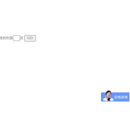
页 跳转到第
页