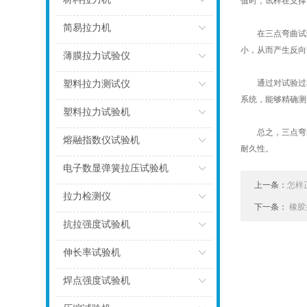
值时，试样在支撑
点击
简易拉力机
在三点弯曲试验
小，从而产生反向
点击
薄膜拉力试验仪
点击
通过对试验过程
塑料拉力测试仪
系统，能够精确测
点击
塑料拉力试验机
总之，三点弯曲
点击
熔融指数仪试验机
耐久性。
点击
电子数显弹簧拉压试验机
上一条：
怎样
点击
拉力检测仪
下一条：
橡胶
点击
抗拉强度试验机
点击
伸长率试验机
点击
焊点强度试验机
点击