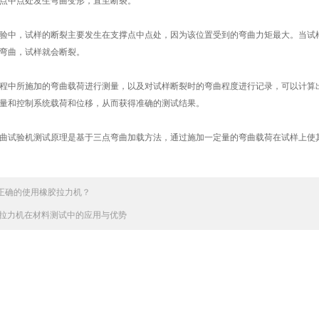
点中点处发生弯曲变形，直至断裂。
中，试样的断裂主要发生在支撑点中点处，因为该位置受到的弯曲力矩最大。当试样
弯曲，试样就会断裂。
中所施加的弯曲载荷进行测量，以及对试样断裂时的弯曲程度进行记录，可以计算出
量和控制系统载荷和位移，从而获得准确的测试结果。
试验机测试原理是基于三点弯曲加载方法，通过施加一定量的弯曲载荷在试样上使其
正确的使用橡胶拉力机？
拉力机在材料测试中的应用与优势