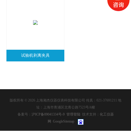
试验机剥离夹具
版权所有 © 2026 上海湘杰仪器仪表科技有限公司 传真：021-37691211 地
址：上海市青浦区北青公路7523号A幢
备案号：
沪ICP备09041334号-9
管理登陆
技术支持：
化工仪器
网
GoogleSitemap