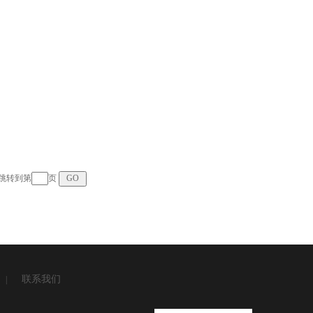
页 跳转到第
页
联系我们
|