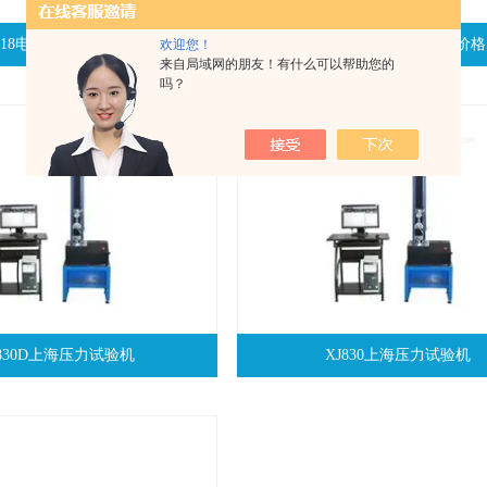
J818电子压力试验价格
XJ818上海压力试验机价格
欢迎您！
来自局域网的朋友！有什么可以帮助您的
吗？
J830D上海压力试验机
XJ830上海压力试验机