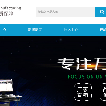
中心
新闻动态
技术中心
视