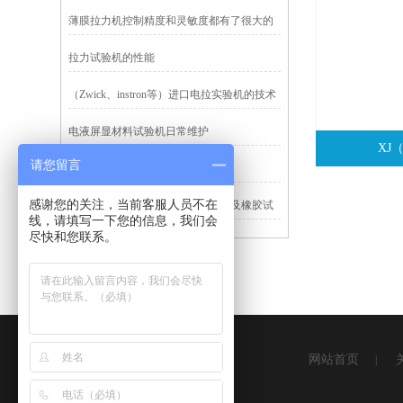
薄膜拉力机控制精度和灵敏度都有了很大的
提高
拉力试验机的性能
（Zwick、instron等）进口电拉实验机的技术
改造
电液屏显材料试验机日常维护
XJ
请您留言
橡胶行业在试验机上的应用
感谢您的关注，当前客服人员不在
拉力测试仪对橡胶弯曲强度的测定及橡胶试
线，请填写一下您的信息，我们会
样要求
尽快和您联系。
网站首页
|