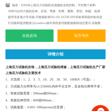
描述：XJ8108上海压力试验机实现微机全程控制，可对整个材料
100KN以内力值的拉伸、压缩、弯曲、剥离、撕裂、剪切、刺破、低调
疲劳等多项力学试验,可根据标准ISO.JIS.ASTM.DIN等标准和国外标准进
行试验和提供数据.以windows操作系统使试验数据曲线动态显示,试验数
据可以任意删加,对曲线操作更加简便.轻松.随时随地都可以进行曲线遍
历.叠加.分离.缩放.打印等全电子显示监控.
在线咨询
留言询价
详情介绍
上海压力试验机价格，上海压力试验机维修，上海压力试验机生产厂家
上海压力试验机
主要技术
1
、大负荷：1、2、3、5、10、20、30、50、100KN（可选）；
2
、力试验力分辩率为±1/250000,内外不分文件，且全程分辨率不变；
3
、有效试验宽度：500mm或600mm；
4
、有效拉伸空间：600或800mm；
5
、试验速度:：0.001~500mm/min任意调；