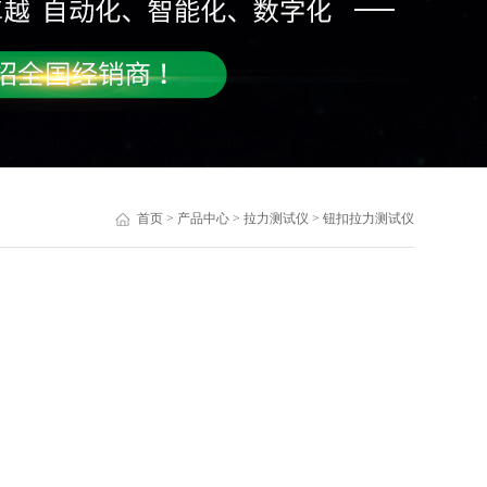
首页
>
产品中心
>
拉力测试仪
>
钮扣拉力测试仪