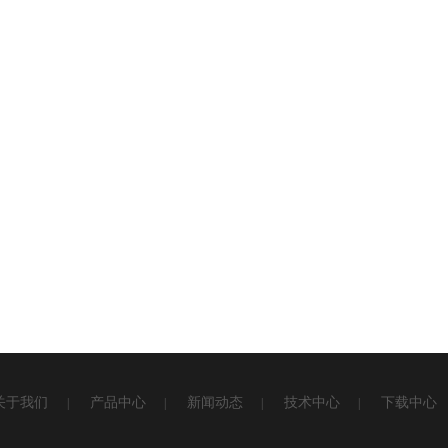
关于我们
产品中心
新闻动态
技术中心
下载中心
|
|
|
|