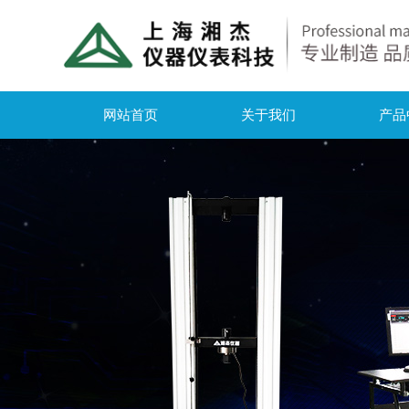
网站首页
关于我们
产品