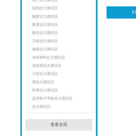
电子拉力测试仪
钮扣拉力测试仪
X
橡胶拉力测试仪
数显拉力测试仪
微型拉力测试仪
万能拉力测试仪
钢索拉力测试仪
包装材料拉力测试仪
包装袋拉力测试仪
小型拉力测试仪
推拉力测试仪
纤维拉力测试仪
温州鞋子弯曲拉力测试仪
拉力测试仪
查看全部