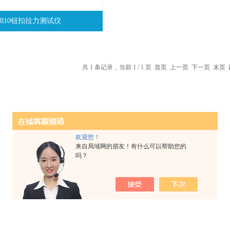
J810钮扣拉力测试仪
共 1 条记录，当前 1 / 1 页 首页 上一页 下一页 末
欢迎您！
来自局域网的朋友！有什么可以帮助您的
吗？