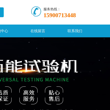
服务热线：
15900713448
频中心
在线留言
联系我们