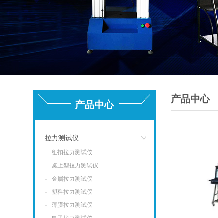
产品中心
产品中心
拉力测试仪
纽扣拉力测试仪
点击
桌上型拉力测试仪
金属拉力测试仪
塑料拉力测试仪
薄膜拉力测试仪