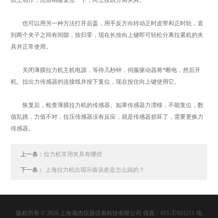
以上动作，然后稍微复位一下，向上按以分离夹具。
也可以用另一种方法打开后盖，用手反方向转动正时皮带和正时轮，直
到两个夹子之间有间隙，按归零，现在长按向上键即可轻松分离拉紧机的夹
具并正常使用。
关闭薄膜拉力机主机电源，等待几秒钟，伺服驱动器将*断电，然后开
机。拉出力传感器的连接线并按下复位，现在按住向上键使用它。
恢复后，检查薄膜拉力机的传感器。如果传感器力漂移，不能复位，数
值乱跳，力值不对，拉压传感器没有反应，就是传感器损坏了，需要更换力
传感器。
上一条：
拉力机常用夹具有哪些
下一条：
上海拉力机出现示值误差是怎么搞的？
版权所有 © 2026 上海湘杰仪器仪表科技有限公司 传真：021-37691211 地