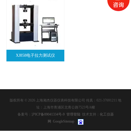
XJ858电子拉力测试仪
版权所有 © 2026 上海湘杰仪器仪表科技有限公司 传真：021-37691211 地
址：上海市青浦区北青公路7523号A幢
备案号：
沪ICP备09041334号-9
管理登陆
技术支持：
化工仪器
网
GoogleSitemap