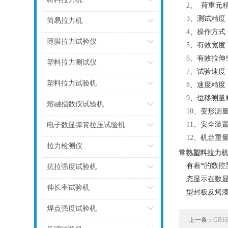
2
、
荷重元
3
、测试精度
点击
简易拉力机
4
、操作方式
点击
薄膜拉力试验仪
5
、有效宽度
6
、有效拉伸
点击
塑料拉力测试仪
7
、试验速度
点击
塑料拉力试验机
8
、速度精度
9
、位移测量
点击
熔融指数仪试验机
10
、变形测
点击
11
、安全装
电子数显弹簧拉压试验机
12
、机台重
点击
拉力检测仪
常熟塑料拉力
点击
有着*的数控
抗拉强度试验机
态显示在数
点击
伸长率试验机
型封板及烤
点击
焊点强度试验机
上一条：
GB
点击