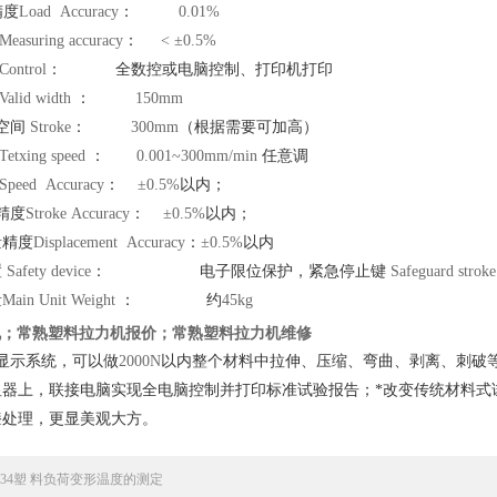
精度
Load Accuracy
：
0.01%
Measuring accuracy
：
< ±0.5%
Control
：
全数控或电脑控制、打印机打印
Valid width
：
150mm
空间
Stroke
：
300mm
（根据需要可加高）
Tetxing speed
：
0.001~
300mm
/min
任意调
Speed Accuracy
：
±0.5%
以内；
精度
Stroke Accuracy
：
±0.5%
以内；
量精度
Displacement Accuracy
：
±0.5%
以内
置
Safety device
：
电子限位保护，紧急停止键
Safeguard stroke
量
Main Unit Weight
：
约
45kg
机；常熟塑料拉力机报价；常熟塑料拉力机维修
显示系统，可以做
2000N
以内整个材料中拉伸、压缩、弯曲、剥离、刺破
显器上，联接电脑实现全电脑控制并打印标准试验报告；*改变传统材料式
漆处理，更显美观大方。
1634塑 料负荷变形温度的测定