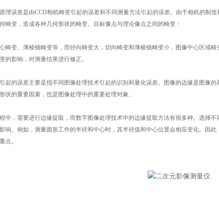
理误差是由CCD相机畸变引起的误差和不同测量方法引起的误差。由于相机的制造和
何畸变，造成各种几何形状的畸变。目标像点与理论像点之间的畸变：
畸变、薄棱镜畸变等，而径向畸变大，切向畸变和薄棱镜畸变小，图像中心区域畸变
变的影响，对测量结果进行修正。
起的误差主要是指不同图像处理技术引起的识别和量化误差。图像的边缘是图像的基
形状的重要因素，也是图像处理中的重要处理对象。
中，需要进行边缘提取，而数字图像处理技术中的边缘提取方法有很多种。选择不同
影响。例如，测量圆形工件的半径和中心时，其半径值和中心位置会相应变化。因此
重点。