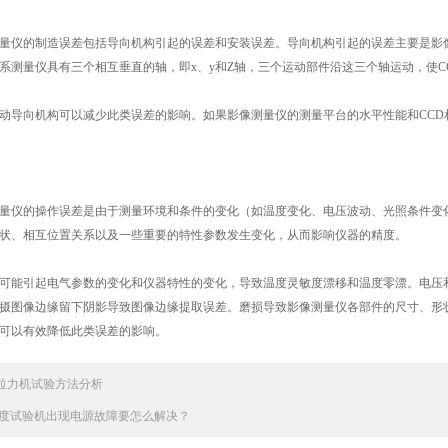
仪的制造误差包括导向机构引起的误差和安装误差。导向机构引起的误差主要是影像
系测量仪具有三个相互垂直的轴，即x、y和Z轴，三个运动部件沿这三个轴运动，使C
导向机构可以减少此类误差的影响。如果影像测量仪的测量平台的水平性能和CCD
的操作误差是由于测量环境和条件的变化（如温度变化、电压波动、光照条件变化、
状、相互位置关系以及一些重要的特性参数发生变化，从而影响仪器的精度。
能引起电气参数的变化和仪器特性的变化，导致温度灵敏度漂移和温度零漂。电压和
摄图像边缘留下阴影导致图像边缘提取误差。磨损导致影像测量仪各部件的尺寸、形
可以有效降低此类误差的影响。
拉力机试验方法分析
度试验机出现电源故障要怎么解决？