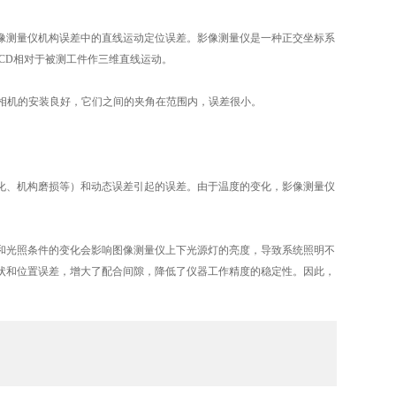
测量仪机构误差中的直线运动定位误差。影像测量仪是一种正交坐标系
CD相对于被测工件作三维直线运动。
相机的安装良好，它们之间的夹角在范围内，误差很小。
机构磨​​损等）和动态误差引起的误差。由于温度的变化，影像测量仪
光照条件的变化会影响图像测量仪上下光源灯的亮度，导致系统照明不
状和位置误差，增大了配合间隙，降低了仪器工作精度的稳定性。因此，