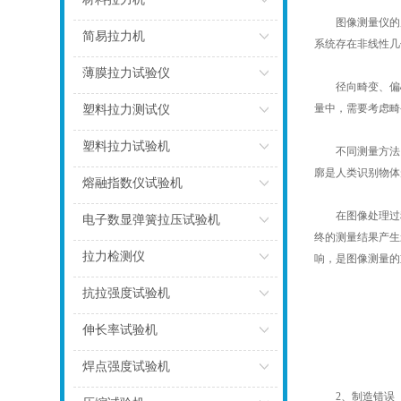
图像测量仪的原
点击
简易拉力机
系统存在非线性几
点击
薄膜拉力试验仪
径向畸变、偏心
点击
量中，需要考虑畸
塑料拉力测试仪
点击
塑料拉力试验机
不同测量方法引
廓是人类识别物体
点击
熔融指数仪试验机
在图像处理过程
点击
电子数显弹簧拉压试验机
终的测量结果产生
点击
拉力检测仪
响，是图像测量的
点击
抗拉强度试验机
点击
伸长率试验机
点击
焊点强度试验机
2、制造错误
点击