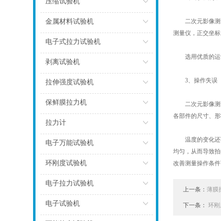
压缩试验机
点击
金属材料试验机
二次元影像测量
测量仪，正交坐标
点击
电子式拉力试验机
选用优质的运动
点击
剥离试验机
点击
3、操作失误
拉伸强度试验机
点击
保鲜膜拉力机
二次元影像测量仪
各部件的尺寸、形
点击
拉力计
温度的变化还可
点击
电子万能试验机
均匀，从而导致拍
点击
环刚度试验机
改善测量操作条件
点击
电子拉力试验机
上一条：
薄膜
点击
电子试验机
下一条：
环刚