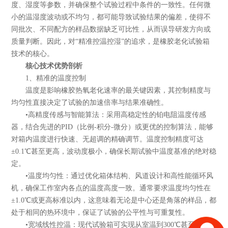
度、湿度等参数，并确保整个试验过程中条件的一致性。任何微
小的温湿度波动或不均匀，都可能导致试验结果的偏差，使得不
同批次、不同配方的样品数据缺乏可比性，从而误导研发方向或
质量判断。因此，对“精准控温控湿”的追求，是橡胶老化试验箱
技术的核心。
核心技术优势剖析
1、精准的温度控制
温度是影响橡胶热氧老化速率的最关键因素，其控制精度与
均匀性直接决定了试验的加速倍率与结果准确性。
•高精度传感与智能算法：采用高稳定性的铂电阻温度传感
器，结合先进的PID（比例-积分-微分）或更优的控制算法，能够
对箱内温度进行快速、无超调的精确调节。温度控制精度可达
±0.1℃甚至更高，波动度极小，确保长期试验中温度基准的绝对稳
定。
•温度均匀性：通过优化箱体结构、风道设计和高性能循环风
机，确保工作室内各点的温度高度一致。通常要求温度均匀性在
±1.0℃或更高标准以内，这意味着无论是中心还是角落的样品，都
处于相同的热环境中，保证了试验的公平性与可重复性。
•宽域线性控温：现代试验箱可实现从室温到300℃甚至更高温