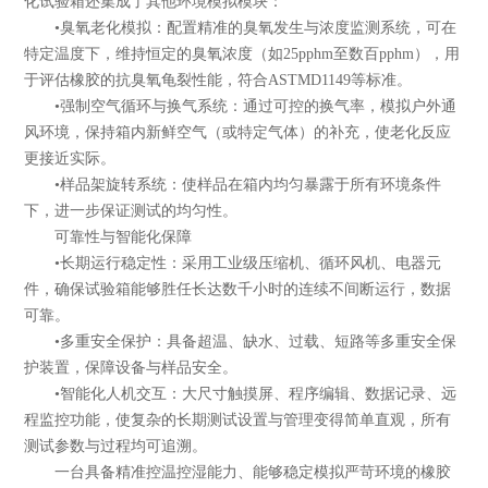
化试验箱还集成了其他环境模拟模块：
•臭氧老化模拟：配置精准的臭氧发生与浓度监测系统，可在
特定温度下，维持恒定的臭氧浓度（如25pphm至数百pphm），用
于评估橡胶的抗臭氧龟裂性能，符合ASTMD1149等标准。
•强制空气循环与换气系统：通过可控的换气率，模拟户外通
风环境，保持箱内新鲜空气（或特定气体）的补充，使老化反应
更接近实际。
•样品架旋转系统：使样品在箱内均匀暴露于所有环境条件
下，进一步保证测试的均匀性。
可靠性与智能化保障
•长期运行稳定性：采用工业级压缩机、循环风机、电器元
件，确保试验箱能够胜任长达数千小时的连续不间断运行，数据
可靠。
•多重安全保护：具备超温、缺水、过载、短路等多重安全保
护装置，保障设备与样品安全。
•智能化人机交互：大尺寸触摸屏、程序编辑、数据记录、远
程监控功能，使复杂的长期测试设置与管理变得简单直观，所有
测试参数与过程均可追溯。
一台具备精准控温控湿能力、能够稳定模拟严苛环境的橡胶