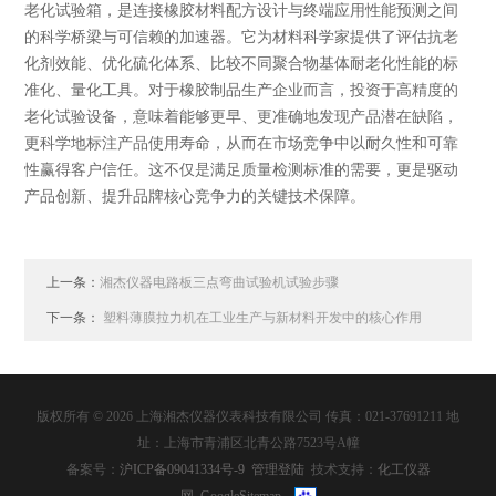
老化试验箱，是连接橡胶材料配方设计与终端应用性能预测之间
的科学桥梁与可信赖的加速器。它为材料科学家提供了评估抗老
化剂效能、优化硫化体系、比较不同聚合物基体耐老化性能的标
准化、量化工具。对于橡胶制品生产企业而言，投资于高精度的
老化试验设备，意味着能够更早、更准确地发现产品潜在缺陷，
更科学地标注产品使用寿命，从而在市场竞争中以耐久性和可靠
性赢得客户信任。这不仅是满足质量检测标准的需要，更是驱动
产品创新、提升品牌核心竞争力的关键技术保障。
上一条：
湘杰仪器电路板三点弯曲试验机试验步骤
下一条：
塑料薄膜拉力机在工业生产与新材料开发中的核心作用
版权所有 © 2026 上海湘杰仪器仪表科技有限公司 传真：021-37691211 地
址：上海市青浦区北青公路7523号A幢
备案号：
沪ICP备09041334号-9
管理登陆
技术支持：
化工仪器