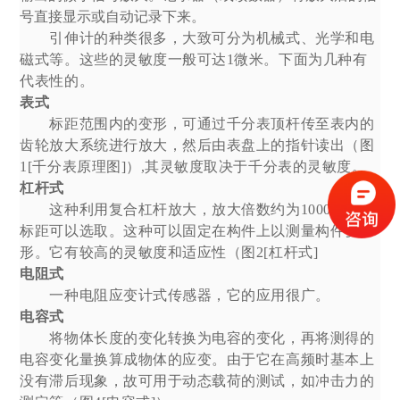
号直接显示或自动记录下来。
引伸计的种类很多，大致可分为机械式、光学和电
磁式等。这些的灵敏度一般可达1微米。下面为几种有
代表性的。
表式
标距范围内的变形，可通过千分表顶杆传至表内的
齿轮放大系统进行放大，然后由表盘上的指针读出（图
1[千分表原理图]）,其灵敏度取决于千分表的灵敏度。
杠杆式
这种利用复合杠杆放大，放大倍数约为1000。它的
标距可以选取。这种可以固定在构件上以测量构件变
形。它有较高的灵敏度和适应性（图2[杠杆式]
电阻式
一种电阻应变计式传感器，它的应用很广。
电容式
将物体长度的变化转换为电容的变化，再将测得的
电容变化量换算成物体的应变。由于它在高频时基本上
没有滞后现象，故可用于动态载荷的测试，如冲击力的