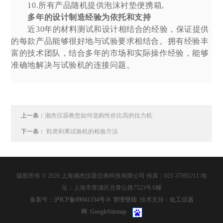
10.所有产品随机提供泡沫衬垫便携箱,
多年的设计制造经验为依托和支持
近30年的材料测试和设计相结合的经验，保证提供
的每款产品能够很好地与试验要求相结合。拥有经验丰
富的技术团队，结合多年的市场和实际操作经验，能够
准确地解决与试验机的连接问题。
上一条：
湘杰仪器教您如何选购性价比高的拉力机
下一条：
鞋类剥离试验机的检验方法
版权所有 © 2026 上海湘杰仪器仪表科技有限公司 传真：021-37691211 地
址：上海市青浦区北青公路7523号A幢
备案号：
沪ICP备09041334号-9
管理登陆
技术支持：
化工仪器
网
GoogleSitemap