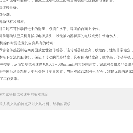
的安全和设备可靠运行，在施工现场电源上必需安装稳压电源和漏电保护器。
地线连接良好。
淋或受潮。
摸传动丝杠和滑座。
在钳口时不可触动行进中的滑座，必须在水平、稳固的台面上操作。
验机前请确认已关机并拔掉电源插头，以免被内部裸露的电线或元件带电伤人。
机操作时要注意其自身具有的特点：
世界箸名传感器制造商美国威世世铨传感器，该传感器精度高，线性好，性能非常稳定
日本松下交流伺服电机，保证了传动的同步精度，具有传动精度高，效率高，传动平稳
冲控制，从而实现试验速度从0.001～500mm/min的大范围调节，完成对金属及非
采用中国台湾高精度大变形引伸计测量装置，与恒准M212软件相配合，准确无误的测试
高了工作效率。
拉力试验机试验速率的标准规定
拉力机夹具的特点及对夹具材料、结构的要求