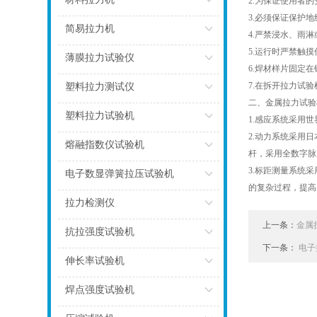
2.为保证使用者
3.必须保证保护
点击
简易拉力机
4.严禁浸水、雨
5.运行时严禁触
点击
薄膜拉力试验仪
6.焊材样片固定
点击
7.在拆开拉力试
塑料拉力测试仪
二、金属拉力试验
点击
塑料拉力试验机
1.感应系统采用
2.动力系统采用
点击
熔融指数仪试验机
杆，采用全数字脉
3.标距测量系统
点击
电子数显弹簧拉压试验机
的复杂过程，提
点击
拉力检测仪
上一条：
金属
点击
抗拉强度试验机
下一条：
电子
点击
伸长率试验机
点击
焊点强度试验机
点击