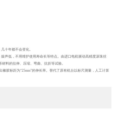
，几十年都不会变化。
，燥声低，不用维护使用寿命长等特点。由进口电机驱动高精度滚珠丝
金属等材料的拉伸、压缩、弯曲、抗折等试验。
出橡胶标距为“25mm”的伸长率。替代了原有机台以标尺测量，人工计算