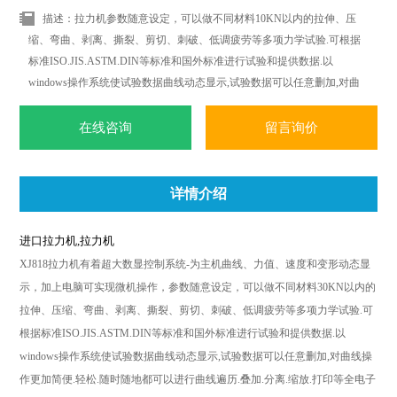
描述：拉力机参数随意设定，可以做不同材料10KN以内的拉伸、压
缩、弯曲、剥离、撕裂、剪切、刺破、低调疲劳等多项力学试验.可根据
标准ISO.JIS.ASTM.DIN等标准和国外标准进行试验和提供数据.以
windows操作系统使试验数据曲线动态显示,试验数据可以任意删加,对曲
线操作更加简便.轻松.随时随地都可以进行曲线遍历.叠加.分离.缩放.打印
等全电子显示监控.
在线咨询
留言询价
详情介绍
进口拉力机,拉力机
XJ818拉力机
有着超大数显控制系统
-
为主机曲线、力值、速度和变形动态显
示，加上电脑可实现微机操作，参数随意设定，可以做不同材料
30KN
以内的
拉伸、压缩、弯曲、剥离、撕裂、剪切、刺破、低调疲劳等多项力学试验
.
可
根据标准
ISO.JIS.ASTM.DIN
等标准和国外标准进行试验和提供数据
.
以
windows
操作系统使试验数据曲线动态显示
,
试验数据可以任意删加
,
对曲线操
作更加简便
.
轻松
.
随时随地都可以进行曲线遍历
.
叠加
.
分离
.
缩放
.
打印等全电子