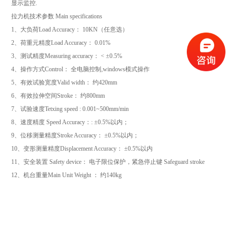
显示监控
.
拉力机
技术参数
Main specifications
1
、大负荷
Load Accuracy
：
10KN
（任意选）
2
、荷重元精度
Load Accuracy
：
0.01%
3
、测试精度
Measuring accuracy
：
< ±0.5%
4
、操作方式
Control
： 全电脑控制
,windows
模式操作
5
、有效试验宽度
Valid width
： 约
420mm
6
、有效拉伸空间
Stroke
： 约
800mm
7
、试验速度
Tetxing speed : 0.001~500mm/min
8
、速度精度
Speed Accuracy
：
: ±0.5%
以内；
9
、位移测量精度
Stroke Accuracy
：
±0.5%
以内；
10
、变形测量精度
Displacement Accuracy
：
±0.5%
以内
11
、安全装置
Safety device
： 电子限位保护，紧急停止键
Safeguard stroke
12
、机台重量
Main Unit Weight
： 约
140kg