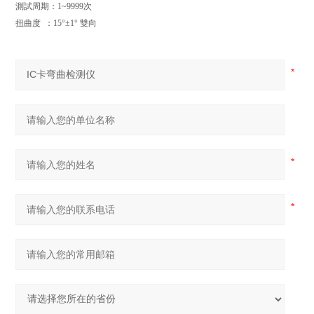
測試周期：1~9999次
扭曲度 ：15°±1° 雙向