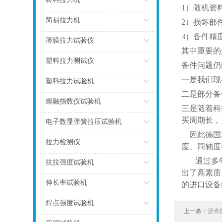
1）随机资
点击
简易拉力机
2）损坏部
3）备件精
点击
薄膜拉力试验仪
其中重要的
点击
塑料拉力测试仪
备件问题仍
一是我们现
点击
塑料拉力试验机
二是部分备
点击
熔融指数仪试验机
三是随着科
买周期长，
点击
电子数显弹簧拉压试验机
因此德国Z
点击
拉力检测仪
度、同轴度
通过多年来
点击
抗拉强度试验机
出了高素质
点击
伸长率试验机
的进口设备
点击
焊点强度试验机
上一条：
沥青
点击