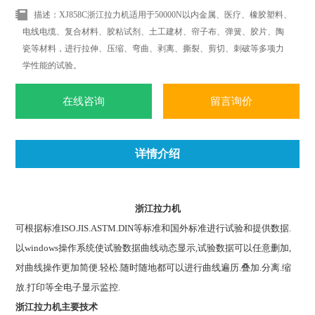
描述：XJ858C浙江拉力机适用于50000N以内金属、医疗、橡胶塑料、
电线电缆、复合材料、胶粘试剂、土工建材、帘子布、弹簧、胶片、陶
瓷等材料，进行拉伸、压缩、弯曲、剥离、撕裂、剪切、刺破等多项力
学性能的试验。
在线咨询
留言询价
详情介绍
浙江拉力机
可根据标准ISO.JIS.ASTM.DIN等标准和国外标准进行试验和提供数据.
以windows操作系统使试验数据曲线动态显示,试验数据可以任意删加,
对曲线操作更加简便.轻松.随时随地都可以进行曲线遍历.叠加.分离.缩
放.打印等全电子显示监控.
浙江拉力机
主要技术