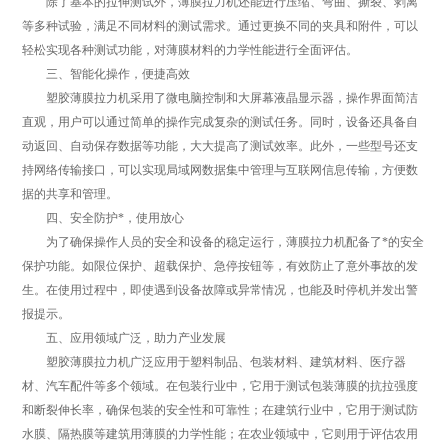
除了基本的拉伸测试外，薄膜拉力机还能进行压缩、弯曲、撕裂、剥离
等多种试验，满足不同材料的测试需求。通过更换不同的夹具和附件，可以
轻松实现各种测试功能，对薄膜材料的力学性能进行全面评估。
三、智能化操作，便捷高效
塑胶薄膜拉力机采用了微电脑控制和大屏幕液晶显示器，操作界面简洁
直观，用户可以通过简单的操作完成复杂的测试任务。同时，设备还具备自
动返回、自动保存数据等功能，大大提高了测试效率。此外，一些型号还支
持网络传输接口，可以实现局域网数据集中管理与互联网信息传输，方便数
据的共享和管理。
四、安全防护*，使用放心
为了确保操作人员的安全和设备的稳定运行，薄膜拉力机配备了*的安全
保护功能。如限位保护、超载保护、急停按钮等，有效防止了意外事故的发
生。在使用过程中，即使遇到设备故障或异常情况，也能及时停机并发出警
报提示。
五、应用领域广泛，助力产业发展
塑胶薄膜拉力机广泛应用于塑料制品、包装材料、建筑材料、医疗器
材、汽车配件等多个领域。在包装行业中，它用于测试包装薄膜的抗拉强度
和断裂伸长率，确保包装的安全性和可靠性；在建筑行业中，它用于测试防
水膜、隔热膜等建筑用薄膜的力学性能；在农业领域中，它则用于评估农用