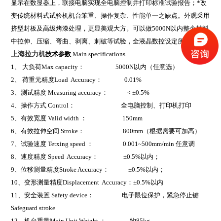
显示在数显器上，联接电脑实现全电脑控制并打印标准试验报告；
*改
变传统材料式试验机机台笨重、操作复杂、性能单一之缺点。外观采用
挤型封板及高级烤漆处理，更显美观大方。
可以做
5000N
以内整个材料
中拉伸、压缩、弯曲、剥离、刺破等试验，全液晶数控设定所需参数，
上海拉力机
技术参数
Main specifications
1
、 大负荷Max capacity： 5000N以内（任意选）
2
、 荷重元精度Load Accuracy： 0.01%
3
、测试精度 Measuring accuracy： < ±0.5%
4
、操作方式 Control： 全电脑控制、打印机打印
5
、有效宽度 Valid width ： 150mm
6
、有效拉伸空间 Stroke： 800mm（根据需要可加高）
7
、试验速度 Tetxing speed ： 0.001~500mm/min 任意调
8
、速度精度 Speed Accuracy： ±0.5%以内；
9
、位移测量精度Stroke Accuracy： ±0.5%以内；
10
、变形测量精度Displacement Accuracy：±0.5%以内
11
、安全装置 Safety device： 电子限位保护，紧急停止键
Safeguard stroke
12
、机台重量Main Unit Weight ： 约85kg