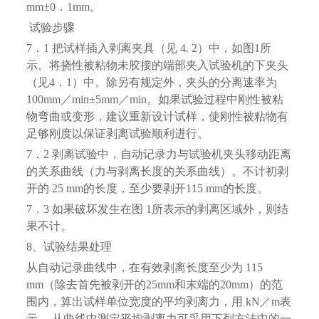
mm±0．1mm。
试验步骤
7．1 把试样插入剥离夹具（见 4. 2）中，如图1所
示。将挠性被粘物未胶接的端部夹入试验机的下夹头
（见4．1）中。除另有规定外，夹头的分离速率为
100mm／min±5mm／min。如果试验过程中刚性被粘
物弯曲或变形，建议重新设计试样，使刚性被粘物有
足够刚度以保证剥离试验顺利进行。
7．2 剥离试验中，自动记录力与试验机夹头移动距离
的关系曲线（力与剥离长度的关系曲线）。不计初剥
开的 25 mm的长度，至少要剥开115 mm的长度。
7．3 如果破坏发生在图 1所表示的剥离区域外，则结
果不计。
8、试验结果处理
从自动记录曲线中，在有效剥离长度至少为 115
mm（除去首先被剥开的25mm和末端的20mm）的范
围内，算出试样单位宽度的平均剥离力，用 kN／m表
示。 从曲线中测定平均剥离力可采用下列方法中的一