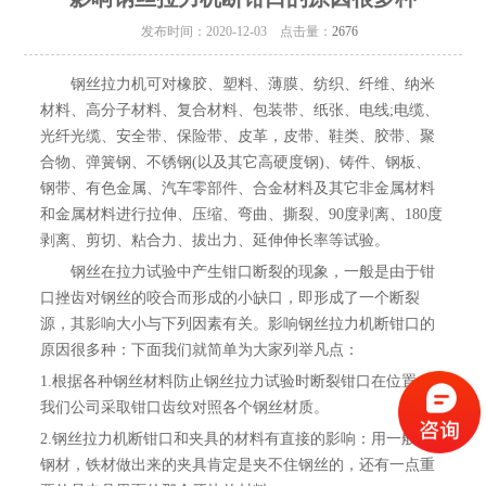
发布时间：2020-12-03 点击量：
2676
钢丝拉力机可对橡胶、塑料、薄膜、纺织、纤维、纳米
材料、高分子材料、复合材料、包装带、纸张、电线;电缆、
光纤光缆、安全带、保险带、皮革，皮带、鞋类、胶带、聚
合物、弹簧钢、不锈钢(以及其它高硬度钢)、铸件、钢板、
钢带、有色金属、汽车零部件、合金材料及其它非金属材料
和金属材料进行拉伸、压缩、弯曲、撕裂、90度剥离、180度
剥离、剪切、粘合力、拔出力、延伸伸长率等试验。
钢丝在拉力试验中产生钳口断裂的现象，一般是由于钳
口挫齿对钢丝的咬合而形成的小缺口，即形成了一个断裂
源，其影响大小与下列因素有关。影响钢丝拉力机断钳口的
原因很多种：下面我们就简单为大家列举凡点：
1.根据各种钢丝材料防止钢丝拉力试验时断裂钳口在位置，
我们公司采取钳口齿纹对照各个钢丝材质。
2.钢丝拉力机断钳口和夹具的材料有直接的影响：用一般的
钢材，铁材做出来的夹具肯定是夹不住钢丝的，还有一点重