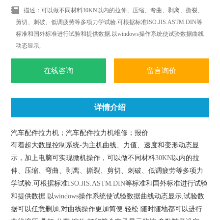
描述：可以做不同材料30KN以内的拉伸、压缩、弯曲、剥离、撕裂、
剪切、刺破、低调疲劳等多项力学试验.可根据标准ISO.JIS.ASTM.DIN等
标准和国外标准进行试验和提供数据.以windows操作系统使试验数据曲线
动态显示,
在线咨询
留言询价
详情介绍
汽车配件拉力机；汽车配件拉力机维修；报价
有着超大数显控制系统
-
为主机曲线、力值、速度和变形动态显
示，加上电脑可实现微机操作，可以做不同材料
30KN
以内的拉
伸、压缩、弯曲、剥离、撕裂、剪切、刺破、低调疲劳等多项力
学试验
.
可根据标准
ISO.JIS.ASTM.DIN
等标准和国外标准进行试验
和提供数据
.
以
windows
操作系统使试验数据曲线动态显示
,
试验数
据可以任意删加
,
对曲线操作更加简便
.
轻松
.
随时随地都可以进行