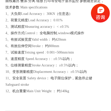
曲线遍历
.
叠加
.
分离
.
缩放
.
打印等全电子显示监控
.
参数随意设定，
技术参数
Main specifications
1
、大负荷
Load Accuracy
：
30KN
（任意选）
2
、荷重元精度
Load Accuracy
：
0.01%
3
、测试精度
Measuring accuracy
：
< ±0.5%
4
、操作方式
Control
： 全电脑控制
,windows
模式操作
5
、有效试验宽度
Valid width
： 约
420mm
6
、有效拉伸空间
Stroke
： 约
800mm
7
、试验速度
Tetxing speed : 0.001~500mm/min
8
、速度精度
Speed Accuracy
：
: ±0.5%
以内；
9
、位移测量精度
Stroke Accuracy
：
±0.5%
以内；
10
、变形测量精度
Displacement Accuracy
：
±0.5%
以内
11
、安全装置
Safety device
： 电子限位保护，紧急停止键
Safeguard stroke
12
、机台重量
Main Unit Weight
： 约
140kg