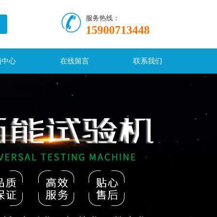
服务热线：
15900713448
频中心
在线留言
联系我们