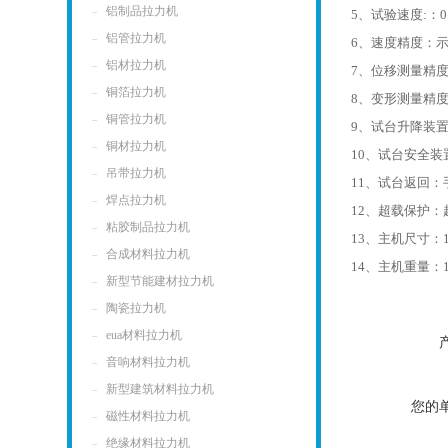
铝制品拉力机
5
、试验速度
:
：
0
铝管拉力机
6
、
速度精度：
铝材拉力机
7
、位移测量精
铜箔拉力机
8
、变形测量精
铜管拉力机
9
、试台升降装置
铜材拉力机
10
、试台安全装置：
吊带拉力机
11
、试台返回：
焊点拉力机
12
、超载保护：
粘胶制品拉力机
13
、主机尺寸：
合成材料拉力机
14
、
主机重量：
新型节能建材拉力机
陶瓷拉力机
eua材料拉力机
音响材料拉力机
新型建筑材料拉力机
您的
磁性材料拉力机
绝缘材料拉力机