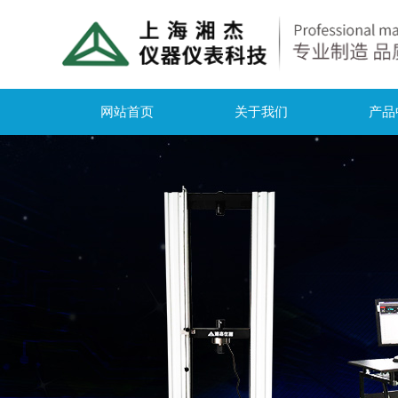
网站首页
关于我们
产品