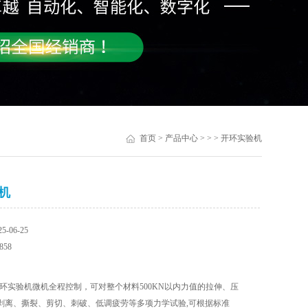
首页
>
产品中心
> > > 开环实验机
机
-06-25
58
环实验机微机全程控制，可对整个材料500KN以内力值的拉伸、压
剥离、撕裂、剪切、刺破、低调疲劳等多项力学试验,可根据标准