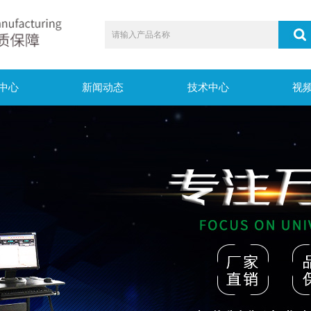
中心
新闻动态
技术中心
视