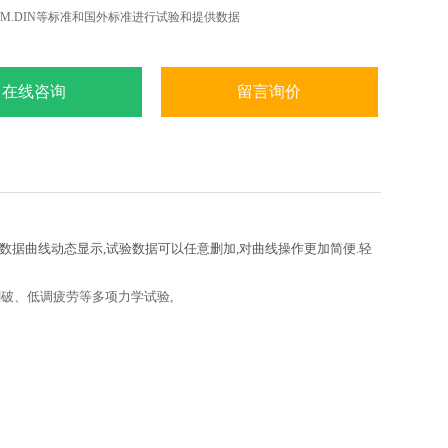
.ASTM.DIN等标准和国外标准进行试验和提供数据
在线咨询
留言询价
统使试验数据曲线动态显示,试验数据可以任意删加,对曲线操作更加简便.轻
破、低调疲劳等多项力学试验,