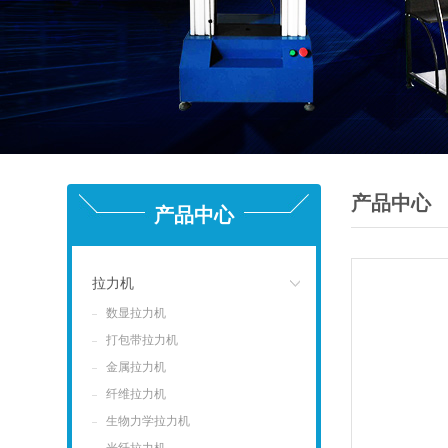
产品中心
产品中心
拉力机
数显拉力机
点击
打包带拉力机
金属拉力机
纤维拉力机
生物力学拉力机