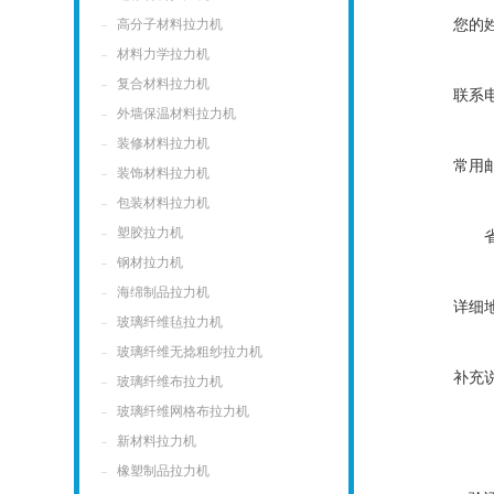
高分子材料拉力机
您的
材料力学拉力机
复合材料拉力机
联系
外墙保温材料拉力机
装修材料拉力机
常用
装饰材料拉力机
包装材料拉力机
塑胶拉力机
钢材拉力机
海绵制品拉力机
详细
玻璃纤维毡拉力机
玻璃纤维无捻粗纱拉力机
补充
玻璃纤维布拉力机
玻璃纤维网格布拉力机
新材料拉力机
橡塑制品拉力机