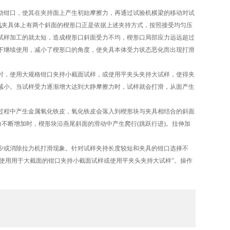
钳口，使其在夹持面上产生初始摩擦力，再通过试验机横梁的移动对试
机
夹具体上有两个斜面的楔形口正是依据上述夹持方式，按照接受均匀压
试样加工的就太短，造成楔形口斜面受力不均，楔形口局部应力远远超过
下继续使用，减小了楔形口的角度，使夹具本体受力状态恶化而出现打滑
时，使用大规格钳口夹持小截面试样，或使用平夹头夹持大试样，使得夹
减小。当试样受力逐渐增大达到大静摩擦力时，试样就会打滑，从面产生
程中产生金属氧化铁皮，氧化铁皮会落入到楔形块与夹具相结合的斜面
力不断增加时，楔形块沿燕尾斜面的滑动中产生爬行(跳跃行进)。拉伸加
或消除拉力机打滑现象。针对试样夹持长度较短和夹具的钳口选择不
准使用用于大截面的钳口夹持小截面试样或使用平夹头夹持大试样”。操作