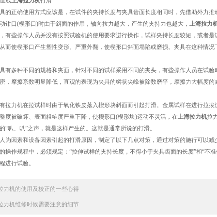
造成
上海拉力机
打滑
的正确使用方式应该是，在试件的夹持长度与夹具齿面长度相同时，先借助外力推动
动钳口(楔形口)时由于斜面的作用，轴向拉力越大，产生的夹持力也越大，
上海拉力
，有些操作人员并没有按照试验机的使用要求进行操作，试样夹持长度较短，或者是
从而使楔形口产生塑性变形、严重外翻，使楔形口斜面塌陷或磨损。夹具在这种情况
具有多种不同的规格和夹面，针对不同的试样采用不同的夹头，有些操作人员在试验
密，摩擦系数明显降低，直观的表现为夹具的鳞状尖峰被除数磨平，摩擦力大幅度的
拉力机在拉试样时由于氧化铁皮落入楔形块斜面而引起打滑。金属试样在进行拉拔过
整度被破坏、表面粗糙度严重下降，使楔形口(楔形块)运动不灵活，在
上海拉力机
拉
的“叭、叭”之声，就是这样产生的。这就是通常所说的打滑。
为因素和设备因素引起的打滑原因，制定了以下几点对策，通过对策的施行可以减少
的操作规程中，必须规定：“拉伸试样的夹持长度，不得小于夹具齿面的长度”和“不
程进行试验。
拉力机的使用及校正的一些心得
拉力机维修时候需要注意的细节