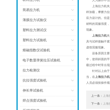
人为操作不当
上海拉力机夹具
点击
简易拉力机
样加载，摩擦力拉
应力设计的。但是
点击
薄膜拉力试验仪
材料的屈服强度，
点击
现象。
塑料拉力测试仪
上海拉力机
夹
点击
塑料拉力试验机
具与试样接触不紧
虚假屈服现象。
点击
熔融指数仪试验机
设备原因主要有
中，使得斜面的平
点击
电子数显弹簧拉压试验机
载过程中时常出现
点击
拉力检测仪
针对以上由于人
当，在
上海拉力机
点击
抗拉强度试验机
人员必须按操作规
点击
伸长率试验机
上一条：
上海
点击
焊点强度试验机
下一条：
上海
点击