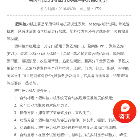
发布时间：2016-09-30 点击量：
1722
塑料拉力机
主要是采用伺服电机及调速系统一体化结构驱动同步带减速
机构，经减速后带动丝杠副进行加载。塑料拉力机还有过载保护、位移测量
等功能。
塑料拉力机用途：其专门适用于聚乙烯(PE)、聚丙烯(PP)、聚氯乙烯
(PVC)、聚苯乙烯(PS)及丙烯腈─丁二烯─苯乙烯共聚合物(ABS)、聚酰胺、
聚甲醛、聚碳酸酯、改性聚苯醚、热塑性聚酯、超高分子量聚乙烯、甲基戊
烯聚合物、乙烯醇共聚物等产品的拉伸、压缩、剪切、剥离、撕裂、等性能
测试当中;而且还能够保存6次试验数据及结果，它具备曲线显示，结果查询
等必要的一些功能。
塑料拉力机功能介绍：
1、自动标定：塑料拉力机系统可自动实现示值准确度的标定;
2、它可自动求取位移对应的力值;
3、操作方便：拥有汉字菜单式操作，直观明了;
4、功能齐全：塑料拉力机能够进行拉伸、伸长率、撕裂、剥离等试验;
5、动态曲线：塑料拉力机在试验过程中能够显示出动态曲线图;
6、自动显示：在整个试验过程中，塑料拉力机实时显示试验力、峰值、