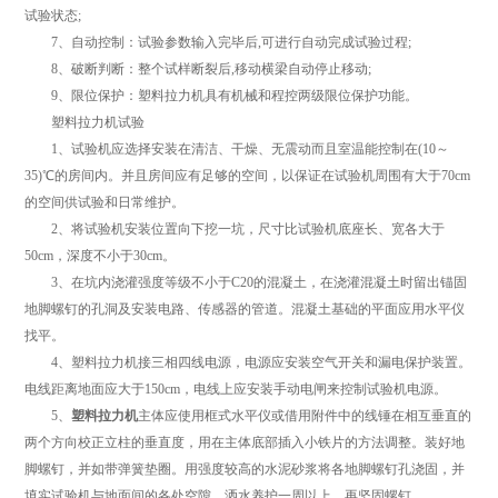
试验状态;
7、自动控制：试验参数输入完毕后,可进行自动完成试验过程;
8、破断判断：整个试样断裂后,移动横梁自动停止移动;
9、限位保护：塑料拉力机具有机械和程控两级限位保护功能。
塑料拉力机试验
1、试验机应选择安装在清洁、干燥、无震动而且室温能控制在(10～
35)℃的房间内。并且房间应有足够的空间，以保证在试验机周围有大于70cm
的空间供试验和日常维护。
2、将试验机安装位置向下挖一坑，尺寸比试验机底座长、宽各大于
50cm，深度不小于30cm。
3、在坑内浇灌强度等级不小于C20的混凝土，在浇灌混凝土时留出锚固
地脚螺钉的孔洞及安装电路、传感器的管道。混凝土基础的平面应用水平仪
找平。
4、塑料拉力机接三相四线电源，电源应安装空气开关和漏电保护装置。
电线距离地面应大于150cm，电线上应安装手动电闸来控制试验机电源。
5、
塑料拉力机
主体应使用框式水平仪或借用附件中的线锤在相互垂直的
两个方向校正立柱的垂直度，用在主体底部插入小铁片的方法调整。装好地
脚螺钉，并如带弹簧垫圈。用强度较高的水泥砂浆将各地脚螺钉孔浇固，并
填实试验机与地面间的各处空隙，洒水养护一周以上，再坚固螺钉