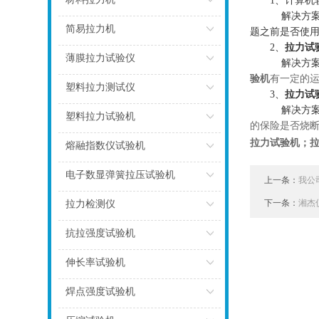
1
、计算机
解决方
点击
简易拉力机
题之前是否使用
2
、
拉力试
点击
薄膜拉力试验仪
解决方
验机
有一定的运
点击
塑料拉力测试仪
3、
拉力试
解决方
点击
塑料拉力试验机
的保险是否烧
拉力试验机；
点击
熔融指数仪试验机
点击
电子数显弹簧拉压试验机
上一条：
我公
点击
下一条：
湘杰
拉力检测仪
点击
抗拉强度试验机
点击
伸长率试验机
点击
焊点强度试验机
点击