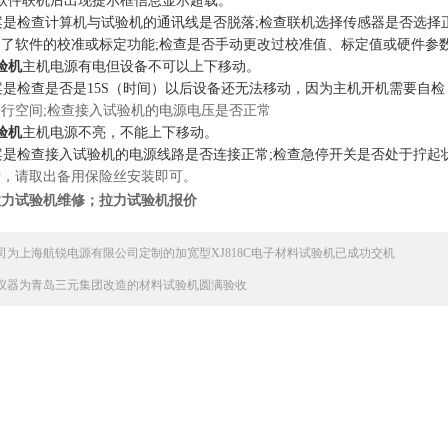
软件联机后出现提示框信息显示超载。
案是检查计算机与试验机的通讯线是否脱落;检查联机选择传感器是否选择
了软件的校准或标定功能;检查是否手动更改过校准值、标定值或硬件参
验机
主机电源有电但设备不可以上下移动。
案是检查是否是15S（时间）以后设备还无法移动，因为主机开机需要自检
行空间;检查接入试验机的电源电压是否正常
验机
主机电源不亮，不能上下移动。
案是检查接入试验机的电源线路是否连接正常;检查急停开关是否处于拧起
断，请取出备用保险丝安装即可。
拉力试验机维修；拉力试验机报价
司为上海航锐电源有限公司定制的加宽型XJ818C电子材料试验机已成功交机
仪器为青岛三元集团改造的材料试验机圆满验收