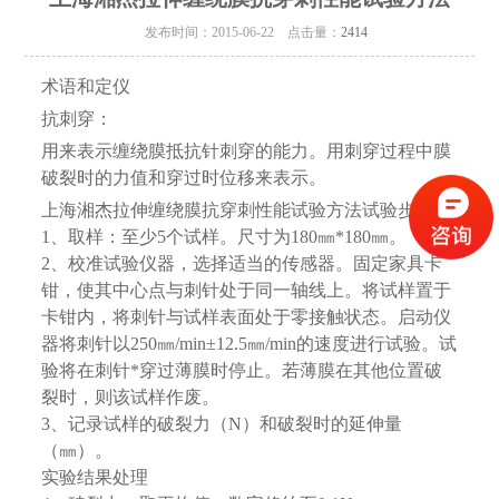
发布时间：2015-06-22 点击量：
2414
术语和定仪
抗刺穿：
用来表示缠绕膜抵抗针刺穿的能力。用刺穿过程中膜
破裂时的力值和穿过时位移来表示。
上海湘杰拉伸缠绕膜抗穿刺性能试验方法试验步骤：
1、取样：至少5个试样。尺寸为180㎜*180㎜。
2、校准试验仪器，选择适当的传感器。固定家具卡
钳，使其中心点与刺针处于同一轴线上。将试样置于
卡钳内，将刺针与试样表面处于零接触状态。启动仪
器将刺针以250㎜/min±12.5㎜/min的速度进行试验。试
验将在刺针*穿过薄膜时停止。若薄膜在其他位置破
裂时，则该试样作废。
3、记录试样的破裂力（N）和破裂时的延伸量
（㎜）。
实验结果处理