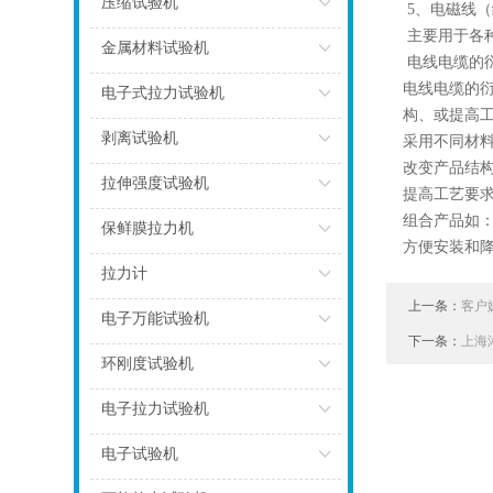
压缩试验机
5、电磁线
主要用于各
点击
金属材料试验机
电线电缆的衍
电线电缆的
点击
电子式拉力试验机
构、或提高
点击
剥离试验机
采用不同材料
改变产品结
点击
拉伸强度试验机
提高工艺要
组合产品如：
点击
保鲜膜拉力机
方便安装和
点击
拉力计
上一条：
客户
点击
电子万能试验机
下一条：
上海
点击
环刚度试验机
点击
电子拉力试验机
点击
电子试验机