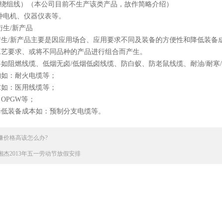
（绕组线）（本公司目前不生产该类产品，故作简略介绍）
种电机、仪器仪表等。
生/新产品
衍生/新产品主要是因应用场合、应用要求不同及装备的方便性和降低装备
工艺要求、或将不同品种的产品进行组合而产生。
如阻燃线缆、低烟无卤/低烟低卤线缆、防白蚁、防老鼠线缆、耐油/耐寒
构如：耐火电缆等；
求如：医用线缆等；
OPGW等；
降低装备成本如：预制分支电缆等。
嫌价格高该怎么办?
湘杰2013年五一劳动节放假安排