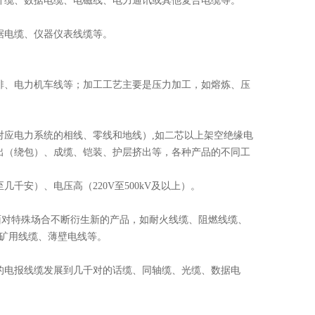
纤缆、数据电缆、电磁线、电力通讯或其他复合电缆等。
据电缆、仪器仪表线缆等。
排、电力机车线等；加工工艺主要是压力加工，如熔炼、压
应电力系统的相线、零线和地线）,如二芯以上架空绝缘电
出（绕包）、成缆、铠装、护层挤出等，各种产品的不同工
安）、电压高（220V至500kV及以上）。
面对特殊场合不断衍生新的产品，如耐火线缆、阻燃线缆、
用/矿用线缆、薄壁电线等。
的电报线缆发展到几千对的话缆、同轴缆、光缆、数据电