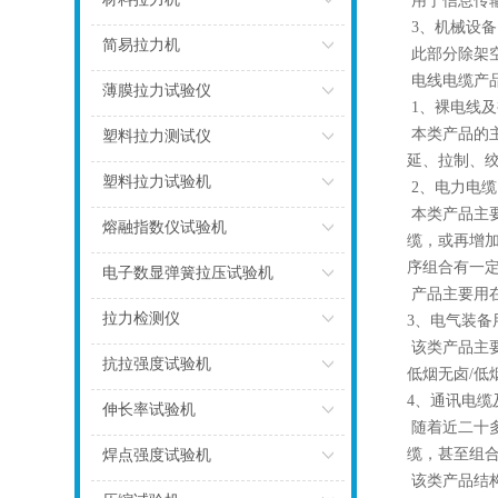
用于信息传
3、机械设
点击
简易拉力机
此部分除架
电线电缆产
点击
薄膜拉力试验仪
1、裸电线
点击
本类产品的
塑料拉力测试仪
延、拉制、
点击
塑料拉力试验机
2、电力电缆
本类产品主
点击
熔融指数仪试验机
缆，或再增
序组合有一
点击
电子数显弹簧拉压试验机
产品主要用在
点击
拉力检测仪
3、电气装备
该类产品主
点击
抗拉强度试验机
低烟无卤/低
4、通讯电缆
点击
伸长率试验机
随着近二十
点击
缆，甚至组
焊点强度试验机
该类产品结
点击