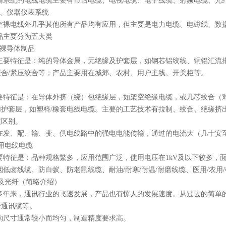
输系统的电线电缆主要有市话电缆、电视电缆、电子线缆、射频电缆、光
备、仪器仪表系统
空裸电线外几乎其他所有产品均有应用，但主要是电力电缆、电磁线、数
品主要分为五大类
及裸导体制品
主要特征是：纯的导体金属，无绝缘及护套层，如钢芯铝绞线、铜铝汇流
绞合/紧压绞合等；产品主要用在城郊、农村、用户主线、开关柜等。
要特征是：在导体外挤（绕）包绝缘层，如架空绝缘电缆，或几芯绞合（对
加护套层，如塑料/橡套电线电缆。主要的工艺技术有拉制、绞合、绝缘挤
定区别。
发、配、输、变、供电线路中的强电电能传输，通过的电流大（几十安至几千
用电线电缆
要特征是：品种规格繁多，应用范围广泛，使用电压在1kV及以下较多，
烟低卤线缆、防白蚁、防老鼠线缆、耐油/耐寒/耐温/耐磨线缆、医用/农
及光纤（简略介绍）
多年来，通讯行业的飞速发展，产品也有惊人的发展速度。从过去的简单
合通讯缆等。
构尺寸通常较小而均匀，制造精度要求高。