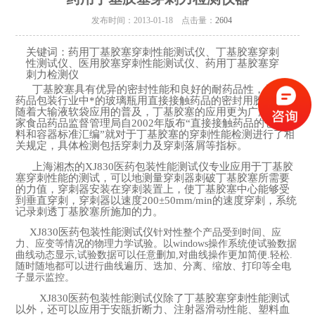
发布时间：2013-01-18 点击量：
2604
关键词：药用丁基胶塞穿刺性能测试仪、丁基胶塞穿刺
性测试仪、医用胶塞穿刺性能测试仪、药用丁基胶塞穿
刺力检测仪
丁基胶塞具有优异的密封性能和良好的耐药品性，是当前
药品包装行业中*的玻璃瓶用直接接触药品的密封用胶塞，并
随着大输液软袋应用的普及，丁基胶塞的应用更为广泛。国
家食品药品监督管理局自2002年版布
“
直接接触药品的包装材
料和容器标准汇编
”
就对于丁基胶塞的穿刺性能检测进行了相
关规定，具体检测包括穿刺力及穿刺落屑等指标。
上海湘杰的XJ830医药包装性能测试仪专业应用于丁基胶
塞穿刺性能的测试，可以地测量穿刺器刺破丁基胶塞所需要
的力值，穿刺器安装在穿刺装置上，使丁基胶塞中心能够受
到垂直穿刺，穿刺器以速度200±50mm/min的速度穿刺，系统
记录刺透丁基胶塞所施加的力。
XJ830医药包装性能测试仪
针对性整个产品受到时间、应
力、应变等情况的物理力学试验。以
windows
操作系统使试验数据
曲线动态显示
,
试验数据可以任意删加
,
对曲线操作更加简便
.
轻松
.
随时随地都可以进行曲线遍历、迭加、分离、缩放、打印等全电
子显示监控。
XJ830医药包装性能测试仪除了丁基胶塞穿刺性能测试
以外，还可以应用于安瓿折断力、注射器滑动性能、塑料血