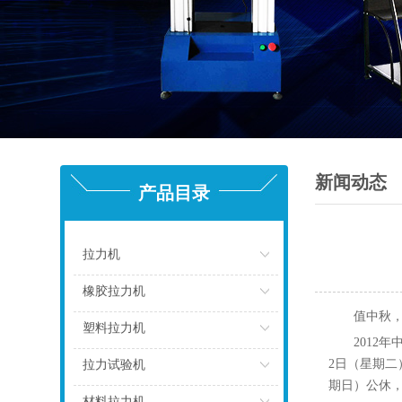
新闻动态
产品目录
拉力机
点击
橡胶拉力机
值中秋
点击
塑料拉力机
2012
点击
2日（星期二
拉力试验机
期日）公休，
点击
材料拉力机