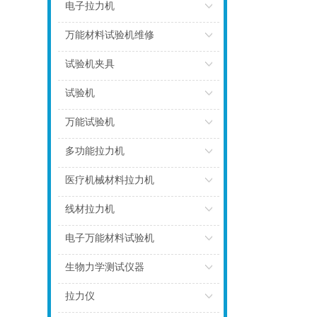
点击
电子拉力机
点击
万能材料试验机维修
点击
试验机夹具
点击
试验机
点击
万能试验机
点击
多功能拉力机
点击
医疗机械材料拉力机
点击
线材拉力机
点击
电子万能材料试验机
点击
生物力学测试仪器
点击
拉力仪