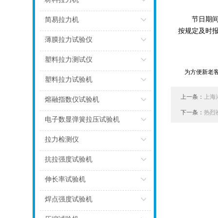
点击
节日期
简易拉力机
按规定及时
点击
薄膜拉力试验仪
点击
塑料拉力测试仪
为方便新老
点击
塑料拉力试验机
上一条：
上海
点击
熔融指数仪试验机
下一条：
热烈
点击
电子数显弹簧拉压试验机
点击
拉力检测仪
点击
抗拉强度试验机
点击
伸长率试验机
点击
焊点强度试验机
点击