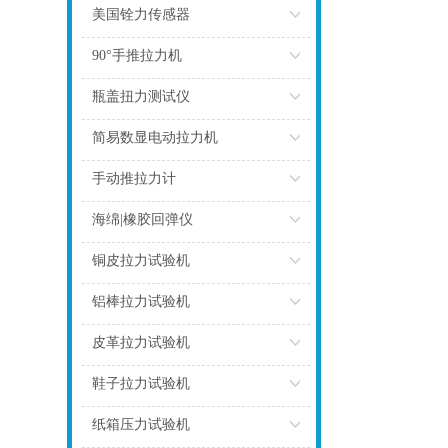
点击
美国铨力传感器
点击
90°手推拉力机
点击
瓶盖扭力测试仪
点击
简易数显电动拉力机
点击
手动推拉力计
点击
海绵|橡胶回弹仪
点击
铜皮拉力试验机
点击
铝棒拉力试验机
点击
皮革拉力试验机
点击
鞋子拉力试验机
点击
纸箱压力试验机