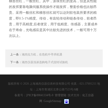
梯形丝杠，一般丝杠。其中，滚珠丝杠的度高，但是其性能
的发挥要靠电脑伺服系统操作才能发挥，整套价格也比较昂
贵。采用一般丝杠和梯形丝杠就可以达到软包装所要求的精
度，即0.5-1%精度。传动，有齿轮传动和链条传动，前者昂
贵，用于高精度;后者便宜，用于低精度。传感器，主要成本
在于寿命，光电感应是其中比较先进的技术，一般可用十万
次以上。
上一条：
湘杰拉力机，在危机中寻求机遇
下一条：
湘杰仪器浅谈选购电子式扭转试验机
版权所有 © 2026 上海湘杰仪器仪表科技有限公司 传真：021-37691211 地
址：上海市青浦区北青公路7523号A幢
备案号：
沪ICP备09041334号-9
管理登陆
技术支持：
化工仪器
网
GoogleSitemap