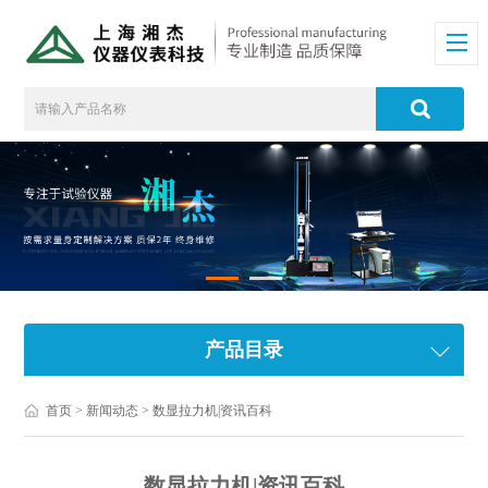
产品目录
首页
>
新闻动态
> 数显拉力机|资讯百科
数显拉力机|资讯百科