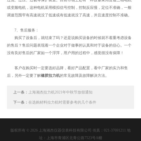
过流、过压、过载等保护装置。目前市场上还有一种设备采用普通三相电机
或变频电机，这种电机采用模拟信号控制，控制反应慢，定位不准确，一般
调速范围窄有高速就没了低速或有低速就没了高速，并且速度控制不准确。
7、售后服务：
购买了设备后，就结束了吗？还是说购买设备的时候就不着重考虑设备
的售后？售后问题表现着一个企业对于做事的认真和对于设备的信心。一个
没有良好售后的厂家如一个浮萍，用户用的过程中，感觉很没有保障！
客户在购买时一定要选好品牌，看好产品配置，看中厂家的实力和售
后，另外一定要了解
橡胶拉力机
的常见故障及故障解决方法。
上一条：
上海湘杰拉力机2021年中秋节放假通知
下一条：
在选购材料拉力机时需要参考的几个条件
版权所有 © 2026 上海湘杰仪器仪表科技有限公司 传真：021-37691211 地
址：上海市青浦区北青公路7523号A幢