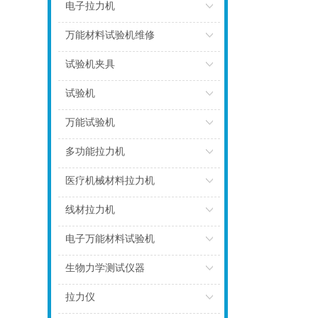
点击
电子拉力机
点击
万能材料试验机维修
点击
试验机夹具
点击
试验机
点击
万能试验机
点击
多功能拉力机
点击
医疗机械材料拉力机
点击
线材拉力机
点击
电子万能材料试验机
点击
生物力学测试仪器
点击
拉力仪