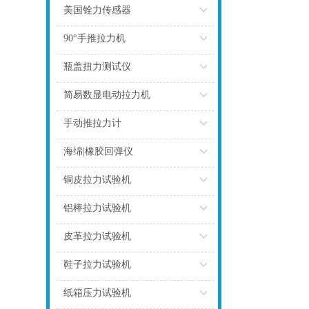
点击
美国铨力传感器
点击
90°手推拉力机
点击
瓶盖扭力测试仪
点击
简易数显电动拉力机
点击
手动推拉力计
点击
海绵|橡胶回弹仪
点击
铜皮拉力试验机
点击
铝棒拉力试验机
点击
皮革拉力试验机
点击
鞋子拉力试验机
点击
纸箱压力试验机