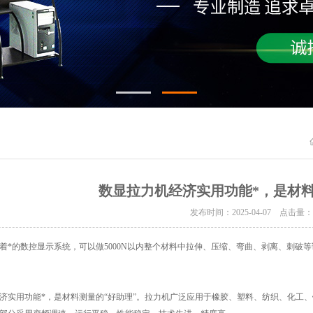
数显拉力机经济实用功能*，是材料
发布时间：2025-04-07 点击量
着*的数控显示系统，可以做5000N以内整个材料中拉伸、压缩、弯曲、剥离、刺破
用功能*，是材料测量的“好助理”。拉力机广泛应用于橡胶、塑料、纺织、化工、