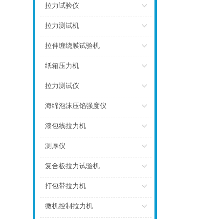
点击
拉力试验仪
点击
拉力测试机
点击
拉伸缠绕膜试验机
点击
纸箱压力机
点击
拉力测试仪
点击
海绵泡沫压馅强度仪
点击
漆包线拉力机
点击
测厚仪
点击
复合板拉力试验机
点击
打包带拉力机
点击
微机控制拉力机