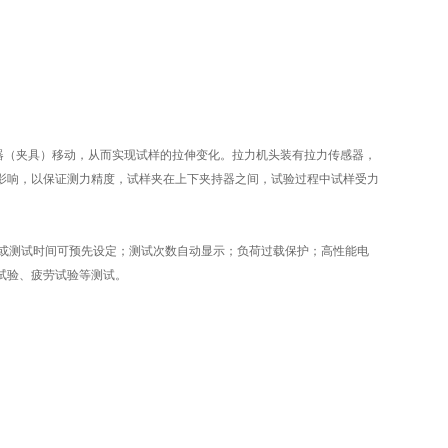
（夹具）移动，从而实现试样的拉伸变化。拉力机头装有拉力传感器，
影响，以保证测力精度，试样夹在上下夹持器之间，试验过程中试样受力
或测试时间可预先设定；测试次数自动显示；负荷过载保护；高性能电
试验、疲劳试验等测试。